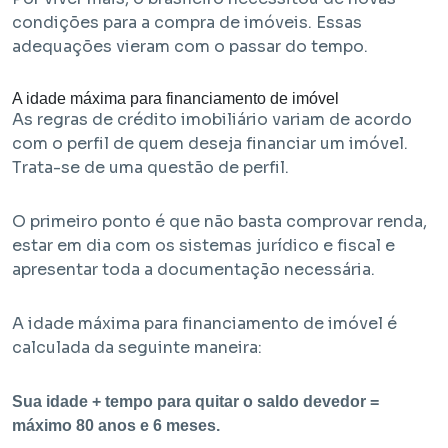
condições para a compra de imóveis. Essas
adequações vieram com o passar do tempo.
A idade máxima para financiamento de imóvel
As regras de crédito imobiliário variam de acordo
com o perfil de quem deseja financiar um imóvel.
Trata-se de uma questão de perfil.
Em Obra
O primeiro ponto é que não basta comprovar renda,
Bem Viver Angélica
estar em dia com os sistemas jurídico e fiscal e
Barra Funda - São Paulo / SP
apresentar toda a documentação necessária.
Projeto HMP e R2V
A idade máxima para financiamento de imóvel é
calculada da seguinte maneira:
Sua idade + tempo para quitar o saldo devedor =
máximo 80 anos e 6 meses.