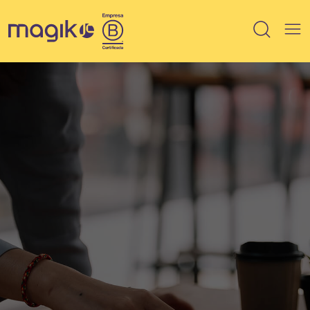
IMÓVEIS
Breve lançamento
Lançamento
Em Obra
Pronto
100% vendido
Saiba mais sobre HIS / HMP