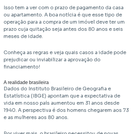
Isso tem a ver com o prazo de pagamento da casa
ou apartamento. A boa notícia é que esse tipo de
operação para a compra de um imóvel deve ter um
prazo cuja quitação seja antes dos 80 anos e seis
meses de idade.
Conheça as regras e veja quais casos a idade pode
Em Obra
prejudicar ou inviabilizar a aprovação do
financiamento!
Bem Viver Albuquerque Lins
Santa Cecília - São Paulo / SP
A realidade brasileira
Projeto EHMP com unidades de HIS 1, HMP e R2V
Dados do Instituto Brasileiro de Geografia e
Estatística (IBGE) apontam que a expectativa de
vida em nosso país aumentou em 31 anos desde
1940. A perspectiva é dos homens chegarem aos 73
e as mulheres aos 80 anos.
Por viver mais, o brasileiro necessitou de novas