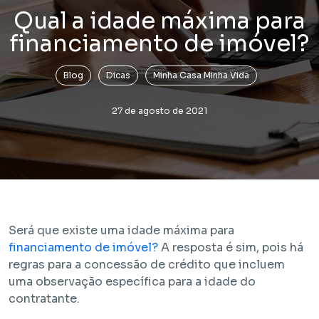
Qual a idade máxima para
financiamento de imóvel?
Blog
Dicas
Minha Casa Minha Vida
27 de agosto de 2021
Lançamento
Bem Viver Praça Fortunato
Vila Buarque - São Paulo / SP
Projeto com unidades de HIS 1, HIS 2, HMP e R2V
Será que existe uma idade máxima para
financiamento de imóvel?
A resposta é sim, pois há
regras para a concessão de crédito que incluem
uma observação específica para a idade do
contratante.