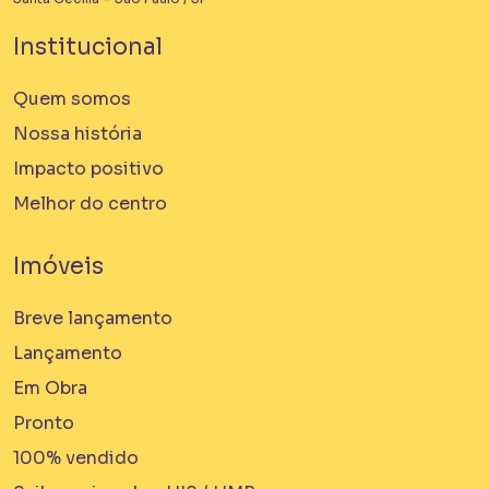
Institucional
Quem somos
Nossa história
Impacto positivo
Melhor do centro
Em Obra
Imóveis
Bem Viver Albuquerque Lins
Santa Cecília - São Paulo / SP
Breve lançamento
Projeto EHMP com unidades de HIS 1, HMP e R2V
Lançamento
Em Obra
Pronto
100% vendido