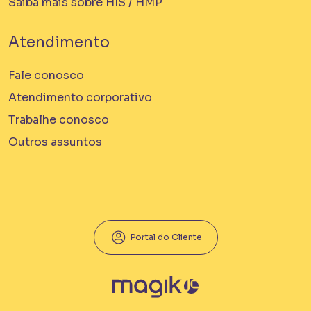
Saiba mais sobre HIS / HMP
Atendimento
Fale conosco
Atendimento corporativo
Trabalhe conosco
Em Obra
Outros assuntos
Bem Viver Angélica
Barra Funda - São Paulo / SP
Projeto HMP e R2V
Portal do Cliente