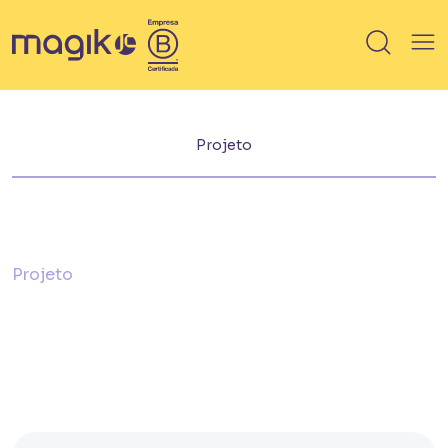
Sobre o empreendimento
IMÓVEIS
Projeto
Breve lançamento
Lançamento
Em Obra
Projeto
Pronto
100% vendido
Saiba mais sobre HIS / HMP