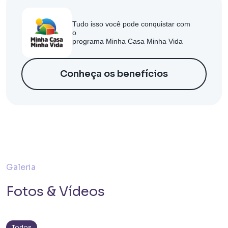
Tudo isso você pode conquistar com
o
programa Minha Casa Minha Vida
Conheça os benefícios
Lançamento
Bem Viver Praça Fortunato
Vila Buarque - São Paulo / SP
Projeto com unidades de HIS 1, HIS 2, HMP e R2V
Galeria
Fotos & Vídeos
Todos