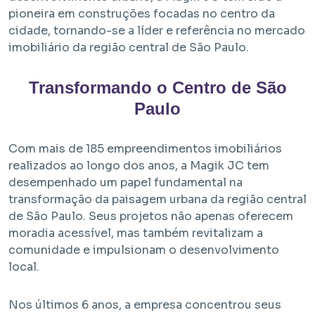
pioneira em construções focadas no centro da
cidade, tornando-se a líder e referência no mercado
imobiliário da região central de São Paulo.
Transformando o Centro de São
Paulo
Em Obra
Com mais de 185 empreendimentos imobiliários
realizados ao longo dos anos, a Magik JC tem
Bem Viver Albuquerque Lins
desempenhado um papel fundamental na
Santa Cecília - São Paulo / SP
transformação da paisagem urbana da região central
Projeto EHMP com unidades de HIS 1, HMP e R2V
de São Paulo. Seus projetos não apenas oferecem
moradia acessível, mas também revitalizam a
comunidade e impulsionam o desenvolvimento
local.
Nos últimos 6 anos, a empresa concentrou seus