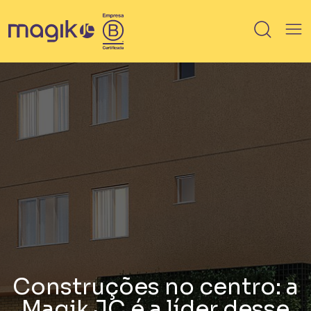
IMÓVEIS
Breve lançamento
Lançamento
Em Obra
Pronto
100% vendido
Saiba mais sobre HIS / HMP
Construções no centro: a
Magik JC é a líder desse