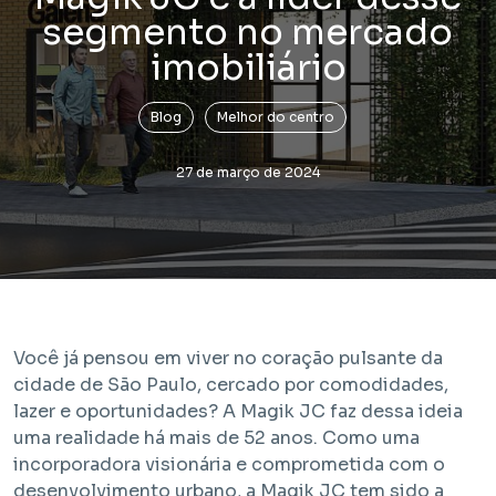
segmento no mercado
imobiliário
Blog
Melhor do centro
27 de março de 2024
Lançamento
Bem Viver Praça Fortunato
Vila Buarque - São Paulo / SP
Projeto com unidades de HIS 1, HIS 2, HMP e R2V
Você já pensou em viver no coração pulsante da
cidade de São Paulo, cercado por comodidades,
lazer e oportunidades? A Magik JC faz dessa ideia
uma realidade há mais de 52 anos. Como uma
incorporadora visionária e comprometida com o
desenvolvimento urbano, a Magik JC tem sido a