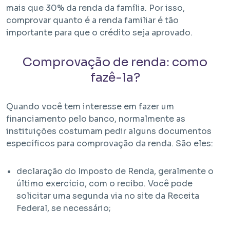
mais que 30% da renda da família. Por isso,
comprovar quanto é a renda familiar é tão
importante para que o crédito seja aprovado.
Comprovação de renda: como
fazê-la?
Em Obra
Quando você tem interesse em fazer um
financiamento pelo banco, normalmente as
Bem Viver Angélica
instituições costumam pedir alguns documentos
Barra Funda - São Paulo / SP
específicos para comprovação da renda. São eles:
Projeto HMP e R2V
declaração do Imposto de Renda, geralmente o
último exercício, com o recibo. Você pode
solicitar uma segunda via no site da Receita
Federal, se necessário;