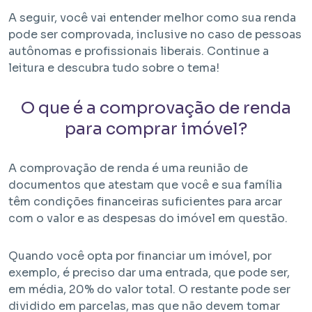
A seguir, você vai entender melhor como sua renda
pode ser comprovada, inclusive no caso de pessoas
autônomas e profissionais liberais. Continue a
leitura e descubra tudo sobre o tema!
O que é a comprovação de renda
para comprar imóvel?
Em Obra
A comprovação de renda é uma reunião de
Bem Viver Albuquerque Lins
documentos que atestam que você e sua família
Santa Cecília - São Paulo / SP
têm condições financeiras suficientes para arcar
Projeto EHMP com unidades de HIS 1, HMP e R2V
com o valor e as despesas do imóvel em questão.
Quando você opta por financiar um imóvel, por
exemplo, é preciso dar uma entrada, que pode ser,
em média, 20% do valor total. O restante pode ser
dividido em parcelas, mas que não devem tomar