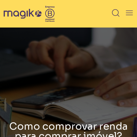
IMÓVEIS
Breve lançamento
Lançamento
Em Obra
Pronto
100% vendido
Saiba mais sobre HIS / HMP
Como comprovar renda
para comprar imóvel?