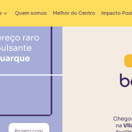
s
Quem somos
Melhor do Centro
Impacto Posi
nçamento
Em Obra
iver Praça Fortunato
Bem Viver Albuquerque Li