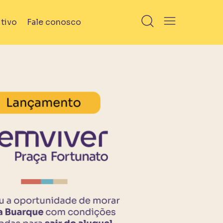
tivo
Fale conosco
Em Obra
ns
Bem Viver Angélica