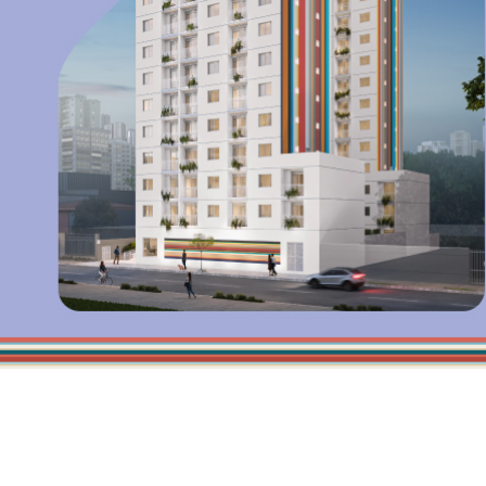
Vila Bu
Projet
2, HMP
Bela Vista - São Pau
Bem Viver
1, 2 e 3 d
Em Obra