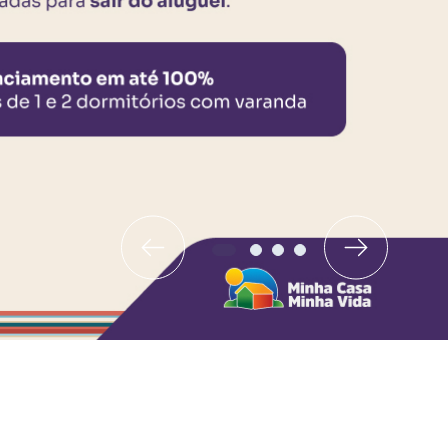
Barra Funda - São Paulo / SP
de HIS
Projeto HMP e R2V