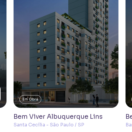
Em Obra
Bem Viver Albuquerque Lins
B
Santa Cecília - São Paulo / SP
Ba