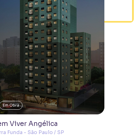
Em Obra
em Viver Angélica
rra Funda - São Paulo / SP