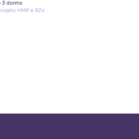
e 3 dorms
Projeto HMP e R2V