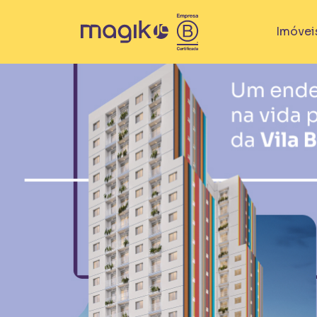
Imóvei
IMÓVEIS
Breve lançamento
Lançamento
Em Obra
Pronto
La
100% vendido
Saiba mais sobre HIS / HMP
Bem V