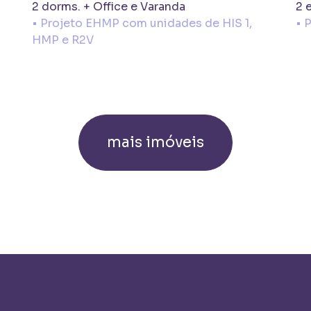
2 dorms. + Office e Varanda
2 
• Projeto EHMP com unidades de HIS 1,
• 
HMP e R2V
mais imóveis