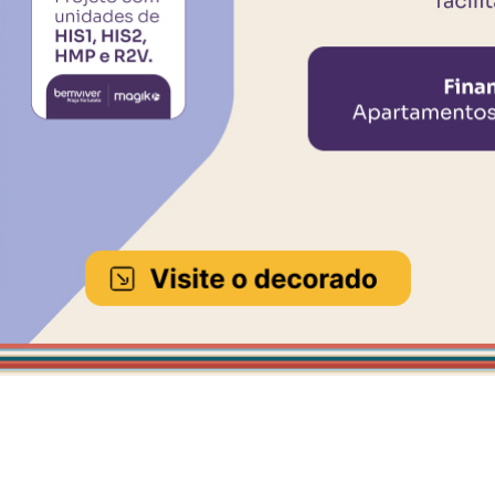
arque - São Paulo / SP
Santa Cecília - São Paulo / SP
o com unidades de HIS 1, HIS
Projeto EHMP com unidades 
 e R2V
1, HMP e R2V
SAIBA MAIS
lo / SP
 Paulista
orms