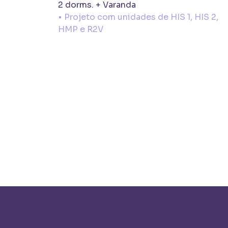
2 dorms. + Varanda
• Projeto com unidades de HIS 1, HIS 2,
HMP e R2V