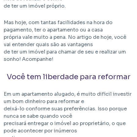
de ter um imóvel próprio.
Mas hoje, com tantas facilidades na hora do
pagamento, ter o apartamento ou a casa
própria vale muito a pena. No artigo de hoje, você
vai entender quais são as vantagens
de ter um imóvel para chamar de seu e realizar um
sonho! Acompanhe!
Em Obra
Você tem liberdade para reformar
Bem Viver Albuquerque Lins
Santa Cecília - São Paulo / SP
Projeto EHMP com unidades de HIS 1, HMP e R2V
Em um apartamento alugado, é muito difícil investir
um bom dinheiro para reformar e
deixá-lo conforme suas preferências. Isso porque
nunca se sabe quando você
precisará entregar o imóvel ao proprietário, o que
pode acontecer por inúmeros