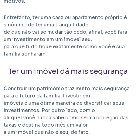
motivos.
Entretanto, ter uma casa ou apartamento próprio é
sinônimo de ter uma tranquilidade
de que não vai se mudar tão cedo, afinal, você fará
um investimento em um imóvel seu,
para que tudo fique exatamente como você e sua
família sonharam.
Em Obra
Ter um imóvel dá mais segurança
Bem Viver Angélica
Barra Funda - São Paulo / SP
Projeto HMP e R2V
Construir um patrimônio traz muito mais segurança
para o futuro da família. Investir em
imóveis é uma ótima maneira de diversificar seus
investimentos. Por outro lado, com o
aluguel você nunca sabe como será a correção das
taxas e destina todo mês um valor
a um imóvel que não é seu, de fato.