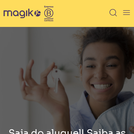
IMÓVEIS
Breve lançamento
Lançamento
Em Obra
Pronto
100% vendido
Saiba mais sobre HIS / HMP
Saia do aluguel! Saiba as