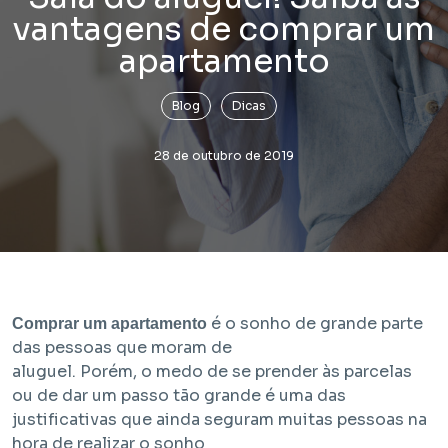
vantagens de comprar um
apartamento
Blog
Dicas
28 de outubro de 2019
Lançamento
Bem Viver Praça Fortunato
Vila Buarque - São Paulo / SP
Projeto com unidades de HIS 1, HIS 2, HMP e R2V
é o sonho de grande parte
Comprar um apartamento
das pessoas que moram de
aluguel. Porém, o medo de se prender às parcelas
ou de dar um passo tão grande é uma das
justificativas que ainda seguram muitas pessoas na
hora de realizar o sonho