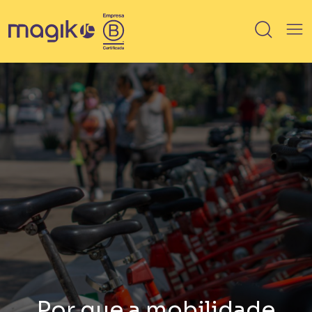
IMÓVEIS
Breve lançamento
Lançamento
Em Obra
Pronto
100% vendido
Saiba mais sobre HIS / HMP
Por que a mobilidade