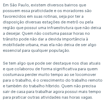
Em São Paulo, existem diversos bairros que
possuem essa praticidade e os moradores são
favorecidos em suas rotinas, seja por ter a
disposição diversas estações de metrô ou pela
região que possui uma infraestrutura que não deixa
a desejar. Quem não costuma passar horas no
trânsito pode não dar a devida importância à
mobilidade urbana, mas ela não deixa de ser algo
Em Obra
essencial para qualquer população.
Bem Viver Angélica
Se tem algo que pode ser destaque nos dias atuais
Barra Funda - São Paulo / SP
Projeto HMP e R2V
e que colaborou de forma significativa para quem
costumava perder muito tempo ao se locomover
para o trabalho, é o crescimento do trabalho remoto
e também do trabalho híbrido. Quem não precisa
sair de casa para trabalhar agora possui mais tempo
para praticar outras atividades nas horas vagas.