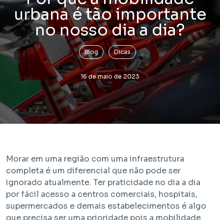
urbana é tão importante
no nosso dia a dia?
Blog
Dicas
16 de maio de 2023
Lançamento
Bem Viver Praça Fortunato
Vila Buarque - São Paulo / SP
Projeto com unidades de HIS 1, HIS 2, HMP e R2V
Morar em uma região com uma infraestrutura
completa é um diferencial que não pode ser
ignorado atualmente. Ter praticidade no dia a dia
por fácil acesso a centros comerciais, hospitais,
supermercados e demais estabelecimentos é algo
que precisa ser uma prioridade pois a mobilidade