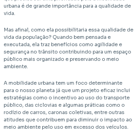
urbana é de grande importância para a qualidade de
vida.
Mas afinal, como ela possibilitaria essa qualidade de
vida da população? Quando bem pensada e
executada, ela traz benefícios como agilidade e
segurança no trânsito contribuindo para um espaço
público mais organizado e preservando o meio
Em Obra
ambiente.
Bem Viver Albuquerque Lins
A mobilidade urbana tem um foco determinante
Santa Cecília - São Paulo / SP
Projeto EHMP com unidades de HIS 1, HMP e R2V
para o nosso planeta já que um projeto eficaz inclui
estratégias como o incentivo ao uso do transporte
público, das ciclovias e algumas práticas como o
rodízio de carros, caronas coletivas, entre outras
atitudes que contribuem para diminuir o impacto ao
meio ambiente pelo uso em excesso dos veículos.