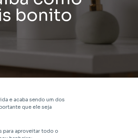
Barra Funda - São Paulo / SP
is bonito
de HIS
Projeto HMP e R2V
cida e acaba sendo um dos
ortante que ele seja
 para aproveitar todo o