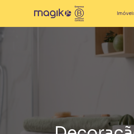
Imóvei
IMÓVEIS
Breve lançamento
Lançamento
Em Obra
Pronto
La
100% vendido
Decoraçã
Saiba mais sobre HIS / HMP
Bem V