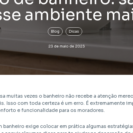
arque - São Paulo / SP
Santa Cecília - São Paulo / SP
sse ambiente ma
o com unidades de HIS 1, HIS
Projeto EHMP com unidades 
 e R2V
1, HMP e R2V
Blog
Dicas
23 de maio de 2023
sa muitas vezes o banheiro não recebe a atenção mere
 Isso com toda certeza é um erro. É extremamente imp
onforto e funcionalidade para os moradores.
 banheiro exige colocar em prática algumas estratégias