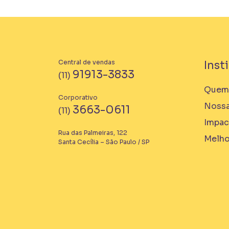
Central de vendas
Inst
91913-3833
(11)
Quem
Corporativo
Nossa
3663-0611
(11)
Impac
Rua das Palmeiras, 122
Melho
Santa Cecília – São Paulo / SP