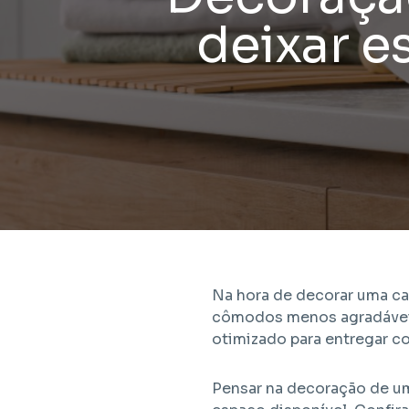
Vila Bu
deixar e
Projet
2, HMP
Na hora de decorar uma ca
cômodos menos agradáveis.
otimizado para entregar c
Pensar na decoração de um