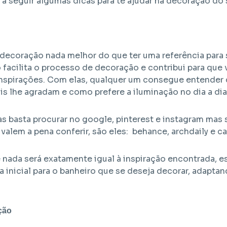
 a seguir algumas dicas para te ajudar na decoração do 
 decoração nada melhor do que ter uma referência para 
o facilita o processo de decoração e contribui para qu
inspirações. Com elas, qualquer um consegue entender q
s lhe agradam e como prefere a iluminação no dia a dia
as basta procurar no google, pinterest e instagram mas 
 valem a pena conferir, são eles: behance, archdaily e c
nada será exatamente igual à inspiração encontrada, es
ia inicial para o banheiro que se deseja decorar, adapta
ção