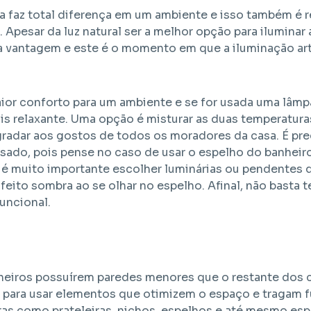
a faz total diferença em um ambiente e isso também é r
 Apesar da luz natural ser a melhor opção para ilumina
 vantagem e este é o momento em que a iluminação artif
aior conforto para um ambiente e se for usada uma lâmp
is relaxante. Uma opção é misturar as duas temperatura
 agradar aos gostos de todos os moradores da casa. É p
ado, pois pense no caso de usar o espelho do banheiro
s é muito importante escolher luminárias ou pendentes
a feito sombra ao se olhar no espelho. Afinal, não basta
funcional.
nheiros possuírem paredes menores que o restante dos
r para usar elementos que otimizem o espaço e tragam f
uras como prateleiras, nichos, espelhos e até mesmo e