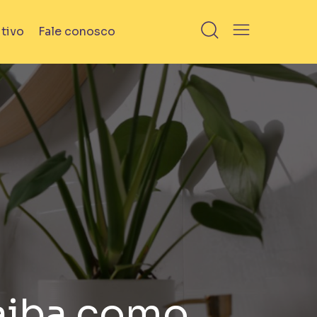
tivo
Fale conosco
Em Obra
aiba como
ns
Bem Viver Angélica