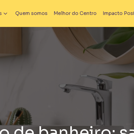
s
Quem somos
Melhor do Centro
Impacto Posi
nçamento
Em Obra
o de banheiro: s
iver Praça Fortunato
Bem Viver Albuquerque Li