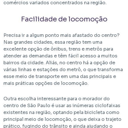
comércios variados concentrados na região.
Facilidade de locomoção
Precisa ir a algum ponto mais afastado do centro?
Nas grandes cidades, essa região tem uma
excelente opção de ônibus, trens e metrôs para
Em Obra
atender as demandas e têm fácil acesso a muitos
bairros da cidade. Aliás, no centro há a opção de
várias linhas e estações do metrô, o que transforma
Bem Viver Angélica
esse meio de transporte em uma das principais e
Barra Funda - São Paulo / SP
Projeto HMP e R2V
mais práticas opções de locomoção.
Outra escolha interessante para o morador do
centro de São Paulo é usar as inúmeras ciclofaixas
existentes na região, optando pela bicicleta como
principal meio de locomoção, o que deixa o trajeto
prático, fugindo do trânsito e ainda ajudando o