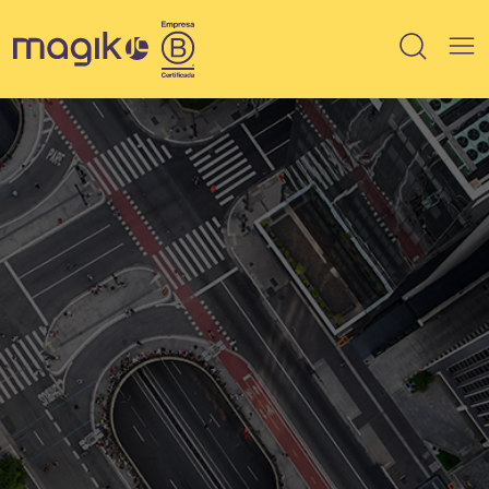
IMÓVEIS
Breve lançamento
Lançamento
Em Obra
Pronto
100% vendido
Saiba mais sobre HIS / HMP