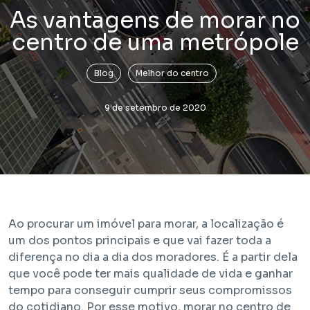
As vantagens de morar no
centro de uma metrópole
Blog
Melhor do centro
9 de setembro de 2020
Lançamento
Bem Viver Praça Fortunato
Vila Buarque - São Paulo / SP
Projeto com unidades de HIS 1, HIS 2, HMP e R2V
Ao procurar um imóvel para morar, a localização é
um dos pontos principais e que vai fazer toda a
diferença no dia a dia dos moradores. É a partir dela
que você pode ter mais qualidade de vida e ganhar
tempo para conseguir cumprir seus compromissos
do cotidiano. Por esse motivo, morar no centro de