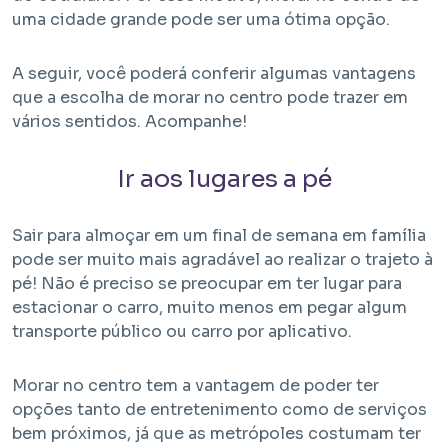
uma cidade grande pode ser uma ótima opção.
A seguir, você poderá conferir algumas vantagens
que a escolha de morar no centro pode trazer em
vários sentidos. Acompanhe!
Ir aos lugares a pé
Em Obra
Sair para almoçar em um final de semana em família
Bem Viver Albuquerque Lins
pode ser muito mais agradável ao realizar o trajeto à
Santa Cecília - São Paulo / SP
pé! Não é preciso se preocupar em ter lugar para
Projeto EHMP com unidades de HIS 1, HMP e R2V
estacionar o carro, muito menos em pegar algum
transporte público ou carro por aplicativo.
Morar no centro tem a vantagem de poder ter
opções tanto de entretenimento como de serviços
bem próximos, já que as metrópoles costumam ter