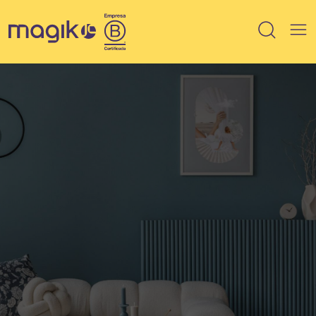
IMÓVEIS
Breve lançamento
Lançamento
Em Obra
Pronto
100% vendido
Saiba mais sobre HIS / HMP