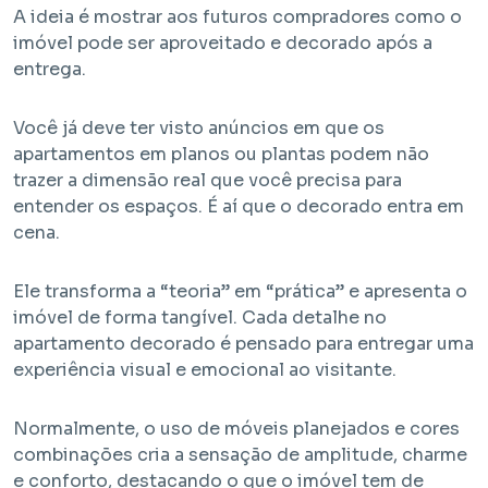
A ideia é mostrar aos futuros compradores como o
imóvel pode ser aproveitado e decorado após a
entrega.
Você já deve ter visto anúncios em que os
apartamentos em planos ou plantas podem não
trazer a dimensão real que você precisa para
entender os espaços. É aí que o decorado entra em
Em Obra
cena.
Bem Viver Angélica
Ele transforma a “teoria” em “prática” e apresenta o
Barra Funda - São Paulo / SP
Projeto HMP e R2V
imóvel de forma tangível. Cada detalhe no
apartamento decorado é pensado para entregar uma
experiência visual e emocional ao visitante.
Normalmente, o uso de móveis planejados e cores
combinações cria a sensação de amplitude, charme
e conforto, destacando o que o imóvel tem de