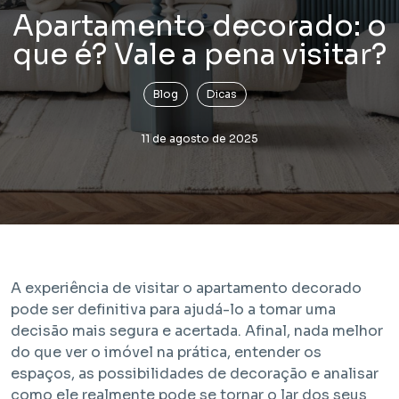
Apartamento decorado: o
que é? Vale a pena visitar?
Blog
Dicas
11 de agosto de 2025
Lançamento
Bem Viver Praça Fortunato
Vila Buarque - São Paulo / SP
Projeto com unidades de HIS 1, HIS 2, HMP e R2V
A experiência de visitar o apartamento decorado
pode ser definitiva para ajudá-lo a tomar uma
decisão mais segura e acertada. Afinal, nada melhor
do que ver o imóvel na prática, entender os
espaços, as possibilidades de decoração e analisar
como ele realmente pode se tornar o lar dos seus