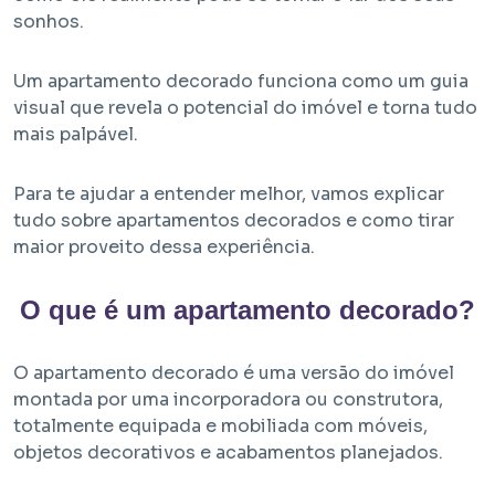
sonhos.
Um apartamento decorado funciona como um guia
visual que revela o potencial do imóvel e torna tudo
mais palpável.
Para te ajudar a entender melhor, vamos explicar
Em Obra
tudo sobre apartamentos decorados e como tirar
maior proveito dessa experiência.
Bem Viver Albuquerque Lins
Santa Cecília - São Paulo / SP
O que é um apartamento decorado?
Projeto EHMP com unidades de HIS 1, HMP e R2V
O apartamento decorado é uma versão do imóvel
montada por uma incorporadora ou construtora,
totalmente equipada e mobiliada com móveis,
objetos decorativos e acabamentos planejados.