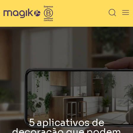
IMÓVEIS
Breve lançamento
Lançamento
Em Obra
Pronto
100% vendido
Saiba mais sobre HIS / HMP
5 aplicativos de
decoração que podem