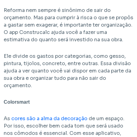
Reforma nem sempre é sinônimo de sair do
orçamento. Mas para cumprir à risca o que se propôs
a gastar sem exagerar, é importante ter organização.
O app Construcalc ajuda você a fazer uma
estimativa do quanto será investido na sua obra.
Ele divide os gastos por categorias, como gesso,
Em Obra
pintura, tijolos, concreto, entre outras. Essa divisão
ajuda a ver quanto você vai dispor em cada parte da
Bem Viver Angélica
sua obra e organizar tudo para não sair do
Barra Funda - São Paulo / SP
orçamento.
Projeto HMP e R2V
Colorsmart
As
cores são a alma da decoração
de um espaço.
Por isso, escolher bem cada tom que será usado
nos cômodos é essencial. Com esse aplicativo,