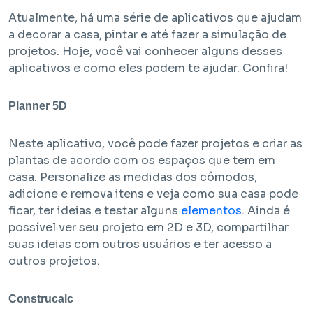
Atualmente, há uma série de aplicativos que ajudam
a decorar a casa, pintar e até fazer a simulação de
projetos. Hoje, você vai conhecer alguns desses
aplicativos e como eles podem te ajudar. Confira!
Planner 5D
Em Obra
Neste aplicativo, você pode fazer projetos e criar as
plantas de acordo com os espaços que tem em
Bem Viver Albuquerque Lins
casa. Personalize as medidas dos cômodos,
Santa Cecília - São Paulo / SP
adicione e remova itens e veja como sua casa pode
Projeto EHMP com unidades de HIS 1, HMP e R2V
ficar, ter ideias e testar alguns
elementos
. Ainda é
possível ver seu projeto em 2D e 3D, compartilhar
suas ideias com outros usuários e ter acesso a
outros projetos.
Construcalc