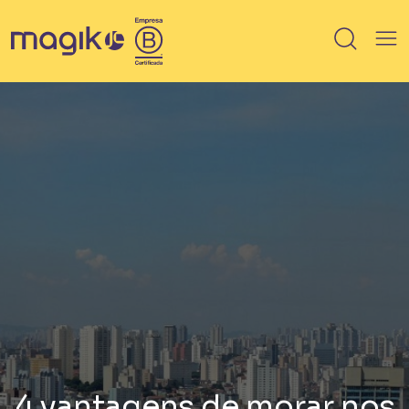
IMÓVEIS
Breve lançamento
Lançamento
Em Obra
Pronto
100% vendido
Saiba mais sobre HIS / HMP
4 vantagens de morar nos