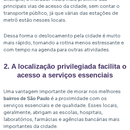
principais vias de acesso da cidade, sem contar o
transporte público, já que várias das estações de
metrô estão nesses locais.
Dessa forma o deslocamento pela cidade é muito
mais rápido, tornando a rotina menos estressante e
com tempo na agenda para outras atividades.
Em Obra
2. A localização privilegiada facilita o
Bem Viver Angélica
acesso a serviços essenciais
Barra Funda - São Paulo / SP
Projeto HMP e R2V
Uma vantagem importante de morar nos melhores
é a proximidade com os
bairros de São Paulo
serviços essenciais e de qualidade. Esses locais,
geralmente, abrigam as escolas, hospitais,
laboratórios, farmácias e agências bancárias mais
importantes da cidade.