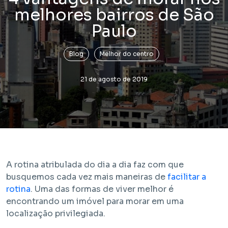
melhores bairros de São
Paulo
Blog
Melhor do centro
21 de agosto de 2019
Lançamento
Bem Viver Praça Fortunato
Vila Buarque - São Paulo / SP
Projeto com unidades de HIS 1, HIS 2, HMP e R2V
A rotina atribulada do dia a dia faz com que
busquemos cada vez mais maneiras de
facilitar a
rotina
. Uma das formas de viver melhor é
encontrando um imóvel para morar em uma
localização privilegiada.