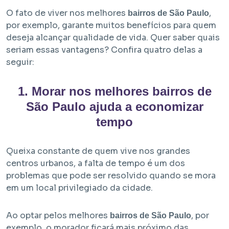
O fato de viver nos melhores
,
bairros de São Paulo
por exemplo, garante muitos benefícios para quem
deseja alcançar qualidade de vida. Quer saber quais
seriam essas vantagens? Confira quatro delas a
seguir:
1. Morar nos melhores bairros de
Em Obra
São Paulo ajuda a economizar
tempo
Bem Viver Albuquerque Lins
Santa Cecília - São Paulo / SP
Projeto EHMP com unidades de HIS 1, HMP e R2V
Queixa constante de quem vive nos grandes
centros urbanos, a falta de tempo é um dos
problemas que pode ser resolvido quando se mora
em um local privilegiado da cidade.
Ao optar pelos melhores
, por
bairros de São Paulo
exemplo, o morador ficará mais próximo das