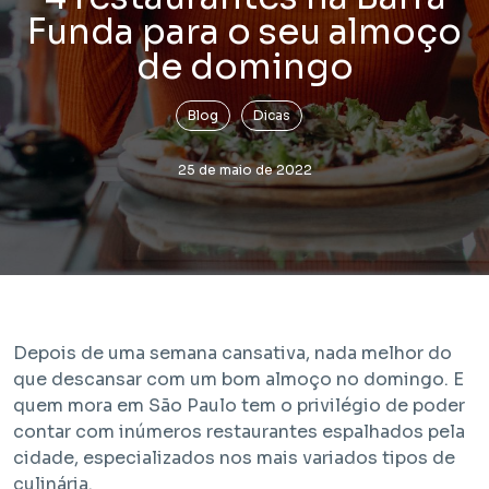
Funda para o seu almoço
de domingo
Blog
Dicas
25 de maio de 2022
Lançamento
Bem Viver Praça Fortunato
Vila Buarque - São Paulo / SP
Projeto com unidades de HIS 1, HIS 2, HMP e R2V
Depois de uma semana cansativa, nada melhor do
que descansar com um bom almoço no domingo. E
quem mora em São Paulo tem o privilégio de poder
contar com inúmeros restaurantes espalhados pela
cidade, especializados nos mais variados tipos de
culinária.