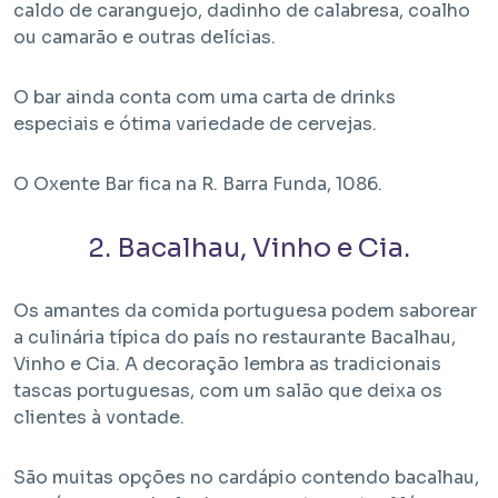
caldo de caranguejo, dadinho de calabresa, coalho
ou camarão e outras delícias.
O bar ainda conta com uma carta de drinks
especiais e ótima variedade de cervejas.
O Oxente Bar fica na R. Barra Funda, 1086.
Em Obra
2. Bacalhau, Vinho e Cia.
Bem Viver Angélica
Barra Funda - São Paulo / SP
Os amantes da comida portuguesa podem saborear
Projeto HMP e R2V
a culinária típica do país no restaurante Bacalhau,
Vinho e Cia. A decoração lembra as tradicionais
tascas portuguesas, com um salão que deixa os
clientes à vontade.
São muitas opções no cardápio contendo bacalhau,