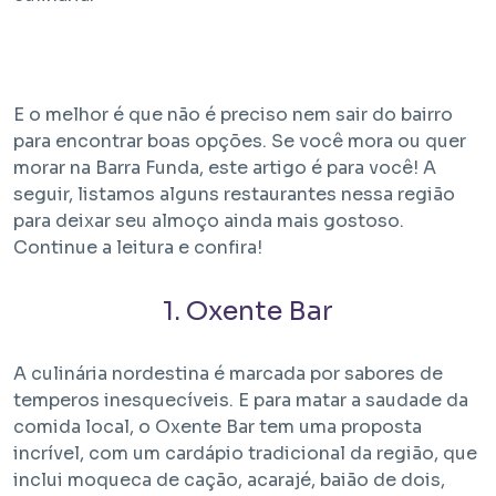
E o melhor é que não é preciso nem sair do bairro
para encontrar boas opções. Se você mora ou quer
morar na Barra Funda, este artigo é para você! A
seguir, listamos alguns restaurantes nessa região
Em Obra
para deixar seu almoço ainda mais gostoso.
Continue a leitura e confira!
Bem Viver Albuquerque Lins
Santa Cecília - São Paulo / SP
1. Oxente Bar
Projeto EHMP com unidades de HIS 1, HMP e R2V
A culinária nordestina é marcada por sabores de
temperos inesquecíveis. E para matar a saudade da
comida local, o Oxente Bar tem uma proposta
incrível, com um cardápio tradicional da região, que
inclui moqueca de cação, acarajé, baião de dois,