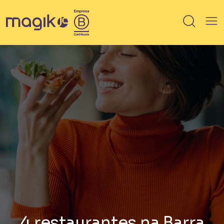
IMÓVEIS
Breve lançamento
Lançamento
Em Obra
Pronto
100% vendido
Saiba mais sobre HIS / HMP
4 restaurantes na Barra